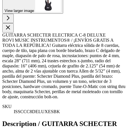
View larger image
GUITARRA SCHECTER ELECTRICA C-8 DELUXE
ROVI MUSIC INSTRUMENTOS® / ¡ENVÍOS GRATIS A
TODA LA REPÚBLICA! Guitarra eléctrica sólida de 8 cuerdas,
cuerpo de tilo, tapa plana con borde biselado, brazo C delgado de
maple, diapasón de palo de rosa, incrustaciones: puntos de 4 mm,
escala 28” (711 mm), 24 trastes estrechos x-jumbo, radio del
diapasón: 16” (406 mm), cejuela de grafito de 2.125” (54 mm) de
ancho, alma de 2 vías ajustable con tuerca Allen de 5/32” (4 mm),
pastilla del puente: Schecter Diamond Plus, pastilla del brazo:
Schecter Diamond Plus, un volumen y un tono, selector de 3
posiciones, hardware cromado, puente Tune-O-Matic con string thru
body, maquinaria Schecter, perillas de metal moleteado con tornillo
de ajuste, construcción bolt-on.
SKU
ISSCCC8DELUXESBK
Description /
GUITARRA SCHECTER