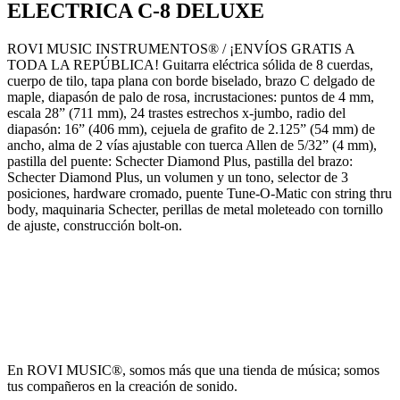
ELECTRICA C-8 DELUXE
ROVI MUSIC INSTRUMENTOS® / ¡ENVÍOS GRATIS A
TODA LA REPÚBLICA! Guitarra eléctrica sólida de 8 cuerdas,
cuerpo de tilo, tapa plana con borde biselado, brazo C delgado de
maple, diapasón de palo de rosa, incrustaciones: puntos de 4 mm,
escala 28” (711 mm), 24 trastes estrechos x-jumbo, radio del
diapasón: 16” (406 mm), cejuela de grafito de 2.125” (54 mm) de
ancho, alma de 2 vías ajustable con tuerca Allen de 5/32” (4 mm),
pastilla del puente: Schecter Diamond Plus, pastilla del brazo:
Schecter Diamond Plus, un volumen y un tono, selector de 3
posiciones, hardware cromado, puente Tune-O-Matic con string thru
body, maquinaria Schecter, perillas de metal moleteado con tornillo
de ajuste, construcción bolt-on.
En ROVI MUSIC®, somos más que una tienda de música; somos
tus compañeros en la creación de sonido.