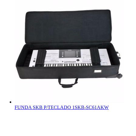
FUNDA SKB P/TECLADO 1SKB-SC61AKW