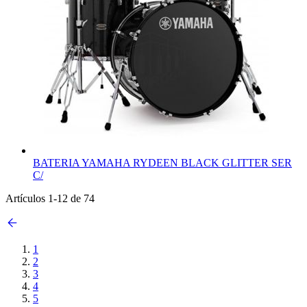
BATERIA YAMAHA RYDEEN BLACK GLITTER SER
C/
Artículos
1
-
12
de
74
1
2
3
4
5