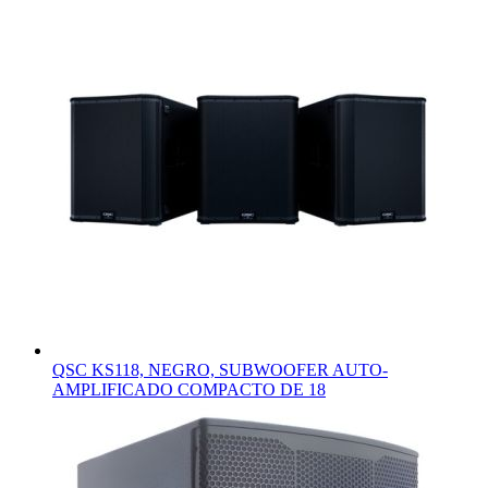
QSC KS118, NEGRO, SUBWOOFER AUTO-
AMPLIFICADO COMPACTO DE 18